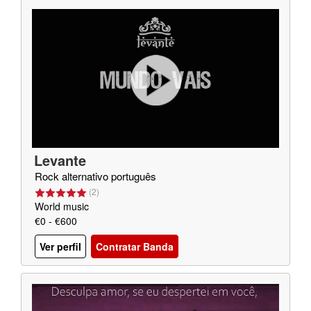
Levante
Rock alternativo português
(
2
)
World music
€0 - €600
Ver perfil
Contratar Banda