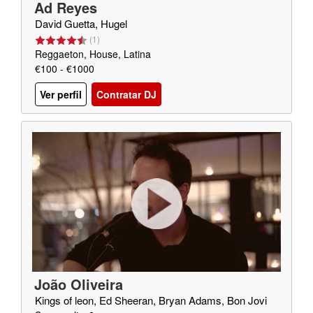
Ad Reyes
David Guetta, Hugel
(
1
)
Reggaeton, House, Latina
€100 - €1000
Ver perfil
Contratar DJ
João Oliveira
Kings of leon, Ed Sheeran, Bryan Adams, Bon Jovi