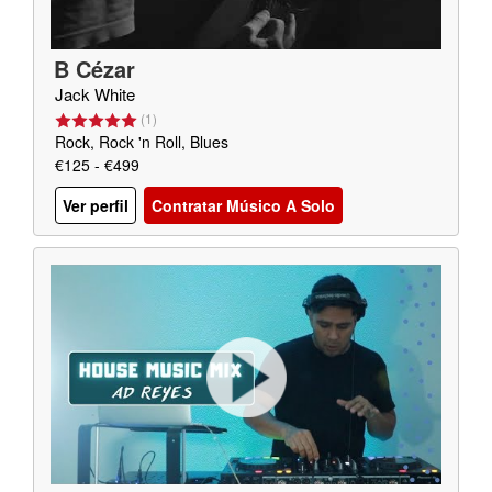
B Cézar
Jack White
(
1
)
Rock, Rock 'n Roll, Blues
€125 - €499
Ver perfil
Contratar Músico A Solo