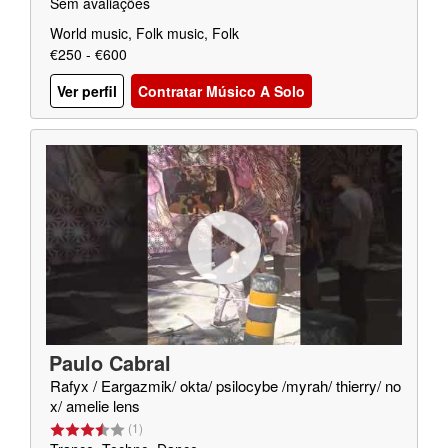
Sem avaliações
World music, Folk music, Folk
€250 - €600
Ver perfil
Contratar Músico A Solo
Paulo Cabral
Rafyx / Eargazmik/ okta/ psilocybe /myrah/ thierry/ no
x/ amelie lens
(
1
)