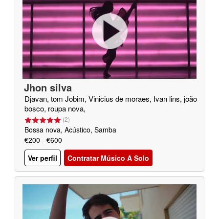
Jhon silva
Djavan, tom Jobim, Vinicius de moraes, Ivan lins, joão
bosco, roupa nova,
(
2
)
Bossa nova, Acústico, Samba
€200 - €600
Ver perfil
Contratar Músico A Solo