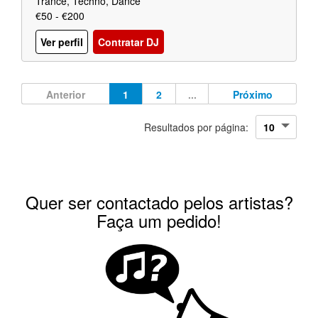
Trance, Techno, Dance
€50 - €200
Ver perfil
Contratar DJ
Anterior
1
2
...
Próximo
Resultados por página:
Quer ser contactado pelos artistas?
Faça um pedido!