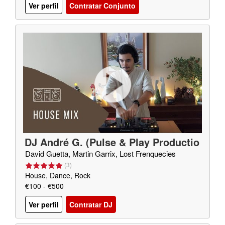
Ver perfil
Contratar Conjunto
DJ André G. (Pulse & Play Productio
ns)
David Guetta, Martin Garrix, Lost Frenquecies
(
3
)
House, Dance, Rock
€100 - €500
Ver perfil
Contratar DJ