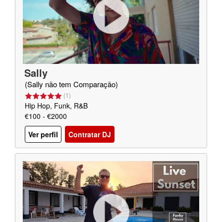
Sally
(Sally não tem Comparação)
(
1
)
Hip Hop, Funk, R&B
€100 - €2000
Ver perfil
Contratar DJ