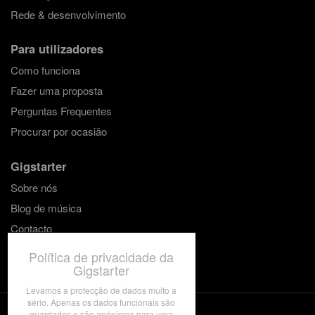
Rede & desenvolvimento
Para utilizadores
Como funciona
Fazer uma proposta
Perguntas Frequentes
Procurar por ocasião
Gigstarter
Sobre nós
Blog de música
Contacto
Política de privacidade da
Gigstarter
Levamos a protecção de dados muito a
sério. Apenas os dados funcionais são
guardados e são anónimos para uma