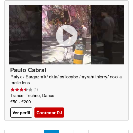
Paulo Cabral
Rafyx / Eargazmik/ okta/ psilocybe /myrah/ thierry/ nox/ a
melie lens
(
1
)
Trance, Techno, Dance
€50 - €200
Ver perfil
Contratar DJ