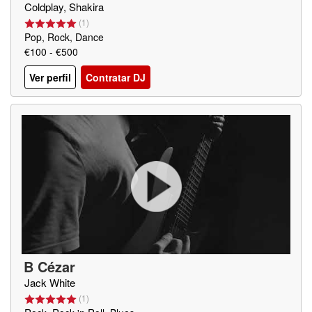
Coldplay, Shakira
(
1
)
Pop, Rock, Dance
€100 - €500
Ver perfil
Contratar DJ
B Cézar
Jack White
(
1
)