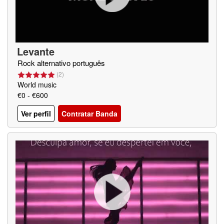
Levante
Rock alternativo português
(
2
)
World music
€0 - €600
Ver perfil
Contratar Banda