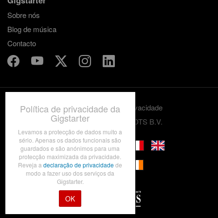
Sobre nós
Blog de música
Contacto
Política de privacidade da
Termos e condições
Privacidade
Gigstarter
© 2012-2026 GRASSROOTS B.V.
Levamos a protecção de dados muito a
sério. Apenas os dados funcionais são
guardados e são anónimos para uma
protecção maximizada da privacidade.
Reveja a
declaração de privacidade
de
modo a fazer uso dos serviços da
Gigstarter.
OK