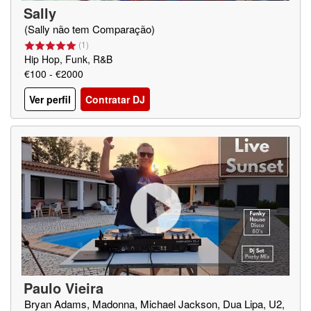
Sally
(Sally não tem Comparação)
(
1
)
Hip Hop, Funk, R&B
€100 - €2000
Ver perfil
Contratar DJ
Paulo Vieira
Bryan Adams, Madonna, Michael Jackson, Dua Lipa, U2,