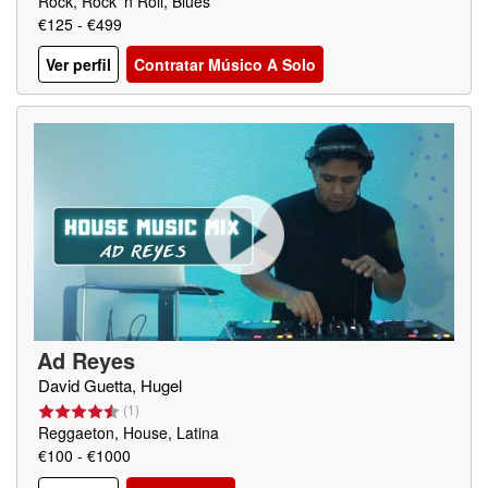
Rock, Rock 'n Roll, Blues
€125 - €499
Ver perfil
Contratar Músico A Solo
Ad Reyes
David Guetta, Hugel
(
1
)
Reggaeton, House, Latina
€100 - €1000