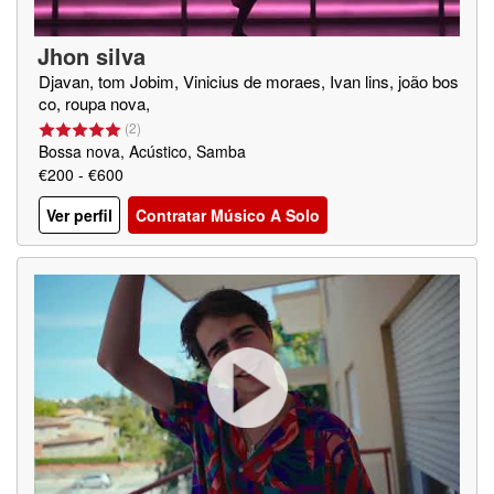
Jhon silva
Djavan, tom Jobim, Vinicius de moraes, Ivan lins, joão bos
co, roupa nova,
(
2
)
Bossa nova, Acústico, Samba
€200 - €600
Ver perfil
Contratar Músico A Solo